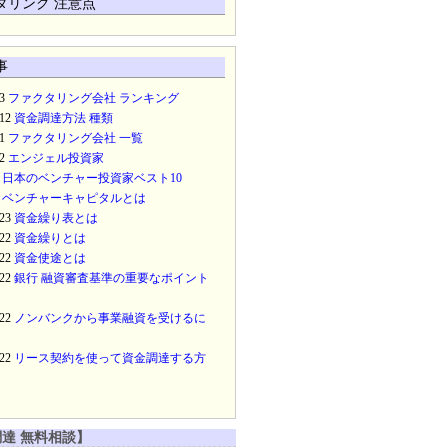
タリング 注意点
事
13
ファクタリング会社 ランキング
/12
資金調達方法 種類
21
ファクタリング会社 一覧
12
エンジェル投資家
4
日本のベンチャー投資家ベスト10
3
ベンチャーキャピタルとは
/23
資金繰り表とは
/22
資金繰りとは
/22
資金使途とは
/22
銀行 融資審査基準の重要なポイント
/22
ノンバンクから事業融資を受けるに
/22
リース契約を使って資金調達する方
達 無料相談】