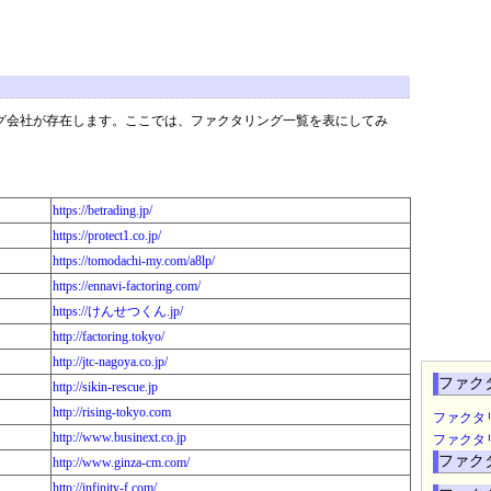
ング会社が存在します。ここでは、ファクタリング一覧を表にしてみ
https://betrading.jp/
https://protect1.co.jp/
https://tomodachi-my.com/a8lp/
https://ennavi-factoring.com/
https://けんせつくん.jp/
http://factoring.tokyo/
http://jtc-nagoya.co.jp/
ファク
http://sikin-rescue.jp
http://rising-tokyo.com
ファクタ
http://www.businext.co.jp
ファクタ
ファク
http://www.ginza-cm.com/
http://infinity-f.com/