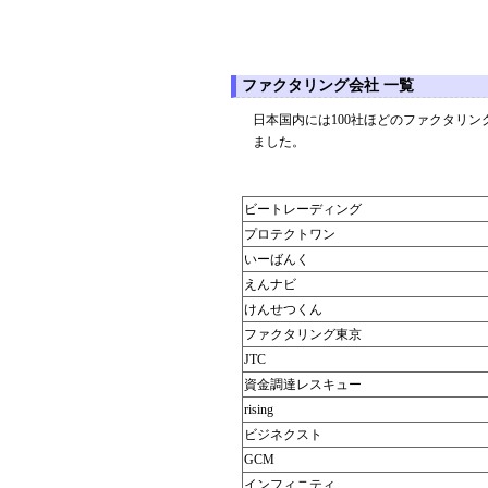
ファクタリング会社 一覧
日本国内には100社ほどのファクタリ
ました。
ビートレーディング
プロテクトワン
いーばんく
えんナビ
けんせつくん
ファクタリング東京
JTC
資金調達レスキュー
rising
ビジネクスト
GCM
インフィニティ