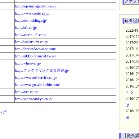
ファク
http://top-management.co.jp
http://www.create-in.jp/
http://ebs-holdings.jp/
新着記
http://bt1.co.jp/
2022/4/
http://accent-life.com/
2017/11
http://wadatsumi.co.jp/
2017/2/
http://fourleaf-advance.com/
2017/1/
2017/1/
http://nikkei-financial.tokyo/
2017/1/
http://whatever.jp/
2016/12
http://ファクタリング資金調達.jp/
2016/12
http://www.no1service.co.jp/
2016/12
http://www.go-abl-toshin.com/
2016/12
http://arce.co.jp/
４つ
2016/12
http://sunrise-tokyo.co.jp/
は
2016/12
ング
法
【資金調