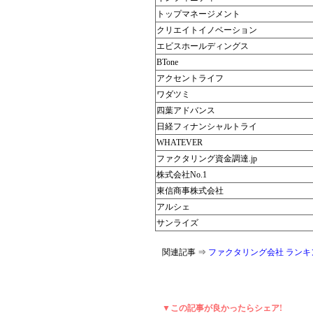
トップマネージメント
クリエイトイノベーション
エビスホールディングス
BTone
アクセントライフ
ワダツミ
四葉アドバンス
日経フィナンシャルトライ
WHATEVER
ファクタリング資金調達.jp
株式会社No.1
東信商事株式会社
アルシェ
サンライズ
関連記事 ⇒
ファクタリング会社 ランキ
▼この記事が良かったらシェア!